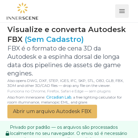
Open 
Visualize e converta Autodesk
FBX
(Sem Cadastro)
FBX é o formato de cena 3D da
Autodesk e a espinha dorsal de longa
data dos pipelines de assets de game
engines.
Also opens DWG, DXF, STEP, IGES, IFC, SKP, STL, OBJ, GLB, FBX,
3DM and other 3D/CAD files — drop any file on the viewer.
Funciona no Chrome, Firefox, Safari e Edge — sem plugins
Also from Innerscene:
Circadian Lab
, a free lighting calculator for
room illuminance, melanopic EML, and glare.
Abrir um arquivo Autodesk FBX
Privado por padrão — os arquivos são processados
localmente no seu navegador. O envio só é necessário