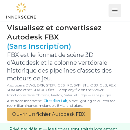
Open 
Visualisez et convertissez
Autodesk FBX
(Sans Inscription)
FBX est le format de scène 3D
d’Autodesk et la colonne vertébrale
historique des pipelines d’assets des
moteurs de jeu.
Also opens DWG, DXF, STEP, IGES, IFC, SKP, STL, OBJ, GLB, FBX,
3DM and other 3D/CAD files — drop any file on the viewer.
Fonctionne dans Chrome, Firefox, Safari et Edge — sans plugin
Also from Innerscene:
Circadian Lab
, a free lighting calculator for
room illuminance, melanopic EML, and glare.
Ouvrir un fichier Autodesk FBX
Privé par défaut — les fichiers sont traités localement