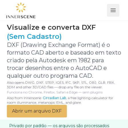
Open 
Visualize e converta DXF
(Sem Cadastro)
DXF (Drawing Exchange Format) é o
formato CAD aberto e baseado em texto
criado pela Autodesk em 1982 para
trocar desenhos entre o AutoCAD e
qualquer outro programa CAD.
Also opens DWG, DXF, STEP, IGES, IFC, SKP, STL, OBJ, GLB, FBX,
3DM and other 3D/CAD files — drop any file on the viewer.
Funciona no Chrome, Firefox, Safari e Edge — sem plugins
Also from Innerscene:
Circadian Lab
, a free lighting calculator for
room illuminance, melanopic EML, and glare.
Abrir um arquivo DXF
Privado por padrão — os arquivos são processados