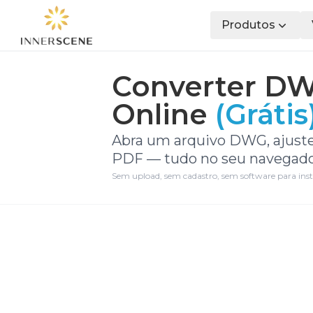
Produtos
Converter DW
Online
(Grátis
Abra um arquivo DWG, ajust
PDF — tudo no seu navegado
Sem upload, sem cadastro, sem software para inst