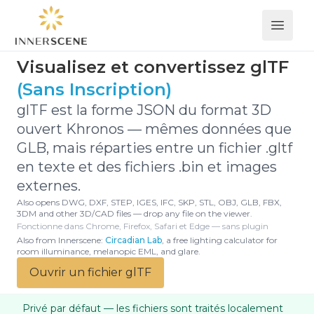
Open 
Visualisez et convertissez glTF
(Sans Inscription)
glTF est la forme JSON du format 3D
ouvert Khronos — mêmes données que
GLB, mais réparties entre un fichier .gltf
en texte et des fichiers .bin et images
externes.
Also opens DWG, DXF, STEP, IGES, IFC, SKP, STL, OBJ, GLB, FBX,
3DM and other 3D/CAD files — drop any file on the viewer.
Fonctionne dans Chrome, Firefox, Safari et Edge — sans plugin
Also from Innerscene:
Circadian Lab
, a free lighting calculator for
room illuminance, melanopic EML, and glare.
Ouvrir un fichier glTF
Privé par défaut — les fichiers sont traités localement