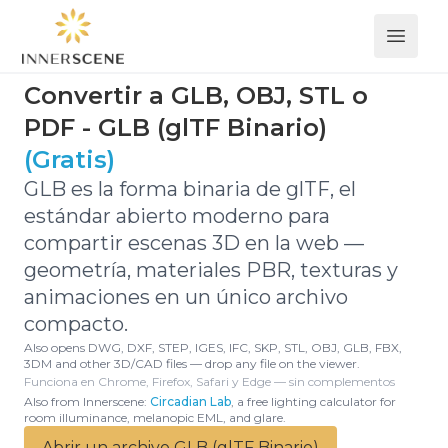
Open 
Convertir a GLB, OBJ, STL o
PDF - GLB (glTF Binario)
(Gratis)
GLB es la forma binaria de glTF, el
estándar abierto moderno para
compartir escenas 3D en la web —
geometría, materiales PBR, texturas y
animaciones en un único archivo
compacto.
Also opens DWG, DXF, STEP, IGES, IFC, SKP, STL, OBJ, GLB, FBX,
3DM and other 3D/CAD files — drop any file on the viewer.
Funciona en Chrome, Firefox, Safari y Edge — sin complementos
Also from Innerscene:
Circadian Lab
, a free lighting calculator for
room illuminance, melanopic EML, and glare.
Abrir un archivo GLB (glTF Binario)