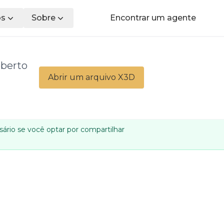
os
Sobre
Encontrar um agente
aberto
Abrir um arquivo X3D
ário se você optar por compartilhar