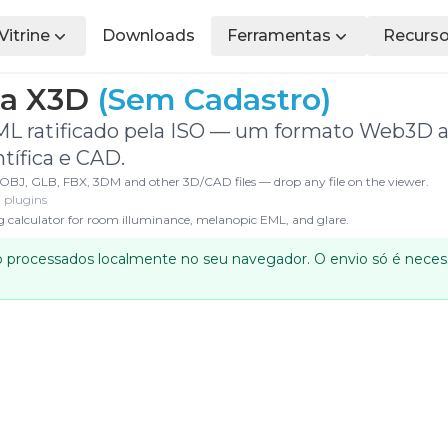
Vitrine
Downloads
Ferramentas
Recurs
ta X3D
(Sem Cadastro)
ML ratificado pela ISO — um formato Web3D 
ntífica e CAD.
OBJ, GLB, FBX, 3DM and other 3D/CAD files — drop any file on the viewer.
 plugins
ing calculator for room illuminance, melanopic EML, and glare.
o processados localmente no seu navegador. O envio só é necess