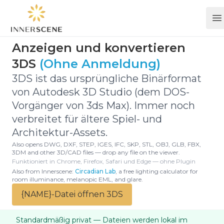
O
Anzeigen und konvertieren
3DS
(Ohne Anmeldung)
3DS ist das ursprüngliche Binärformat
von Autodesk 3D Studio (dem DOS-
Vorgänger von 3ds Max). Immer noch
verbreitet für ältere Spiel- und
Architektur-Assets.
Also opens DWG, DXF, STEP, IGES, IFC, SKP, STL, OBJ, GLB, FBX,
3DM and other 3D/CAD files — drop any file on the viewer.
Funktioniert in Chrome, Firefox, Safari und Edge — ohne Plugin
Also from Innerscene:
Circadian Lab
, a free lighting calculator for
room illuminance, melanopic EML, and glare.
{NAME}-Datei öffnen 3DS
Standardmäßig privat — Dateien werden lokal im