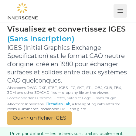
Open 
Visualisez et convertissez IGES
(Sans Inscription)
IGES (Initial Graphics Exchange
Specification) est le format CAO neutre
d’origine, créé en 1980 pour échanger
surfaces et solides entre deux systèmes
CAO quelconques.
Also opens DWG, DXF, STEP, IGES, IFC, SKP, STL, OBJ, GLB, FBX,
3DM and other 3D/CAD files — drop any file on the viewer.
Fonctionne dans Chrome, Firefox, Safari et Edge — sans plugin
Also from Innerscene:
Circadian Lab
, a free lighting calculator for
room illuminance, melanopic EML, and glare.
Ouvrir un fichier IGES
Privé par défaut — les fichiers sont traités localement