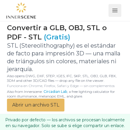
Open 
Convertir a GLB, OBJ, STL o
PDF - STL
(Gratis)
STL (Stereolithography) es el estándar
de facto para impresión 3D — una malla
de triángulos sin colores, materiales ni
jerarquía.
Also opens DWG, DXF, STEP, IGES, IFC, SKP, STL, OBJ, GLB, FBX,
3DM and other 3D/CAD files — drop any file on the viewer.
Funciona en Chrome, Firefox, Safari y Edge — sin complementos
Also from Innerscene:
Circadian Lab
, a free lighting calculator for
room illuminance, melanopic EML, and glare.
Abrir un archivo STL
Privado por defecto — los archivos se procesan localmente
en su navegador. Solo se sube si elige compartir un enlace.