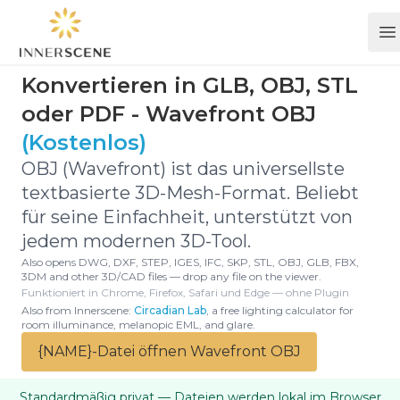
O
Konvertieren in GLB, OBJ, STL
oder PDF - Wavefront OBJ
(Kostenlos)
OBJ (Wavefront) ist das universellste
textbasierte 3D-Mesh-Format. Beliebt
für seine Einfachheit, unterstützt von
jedem modernen 3D-Tool.
Also opens DWG, DXF, STEP, IGES, IFC, SKP, STL, OBJ, GLB, FBX,
3DM and other 3D/CAD files — drop any file on the viewer.
Funktioniert in Chrome, Firefox, Safari und Edge — ohne Plugin
Also from Innerscene:
Circadian Lab
, a free lighting calculator for
room illuminance, melanopic EML, and glare.
{NAME}-Datei öffnen Wavefront OBJ
Standardmäßig privat — Dateien werden lokal im Browser