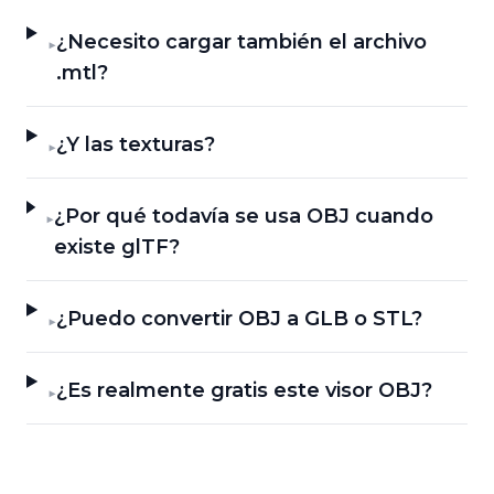
¿Necesito cargar también el archivo
▶
.mtl?
¿Y las texturas?
▶
¿Por qué todavía se usa OBJ cuando
▶
existe glTF?
¿Puedo convertir OBJ a GLB o STL?
▶
¿Es realmente gratis este visor OBJ?
▶