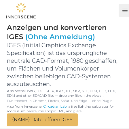
O
Anzeigen und konvertieren
IGES
(Ohne Anmeldung)
IGES (Initial Graphics Exchange
Specification) ist das ursprüngliche
neutrale CAD-Format, 1980 geschaffen,
um Flächen und Volumenkörper
zwischen beliebigen CAD-Systemen
auszutauschen.
Also opens DWG, DXF, STEP, IGES, IFC, SKP, STL, OBJ, GLB, FBX,
3DM and other 3D/CAD files — drop any file on the viewer.
Funktioniert in Chrome, Firefox, Safari und Edge — ohne Plugin
Also from Innerscene:
Circadian Lab
, a free lighting calculator for
room illuminance, melanopic EML, and glare.
{NAME}-Datei öffnen IGES