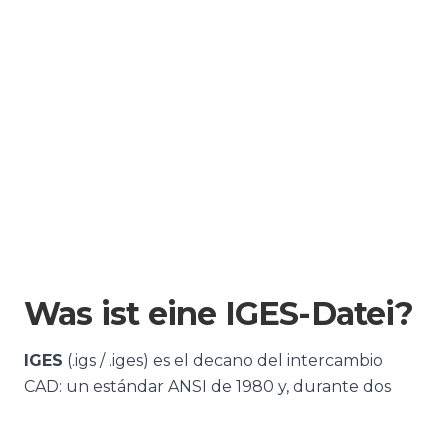
Was ist eine IGES-Datei?
IGES
(.igs / .iges) es el decano del intercambio
CAD: un estándar ANSI de 1980 y, durante dos
décadas, la forma habitual de enviar geometría
de un programa CAD a otro. Es un formato de