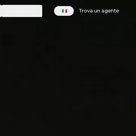
Chi siamo
Trova un agente
🇮🇹
IT